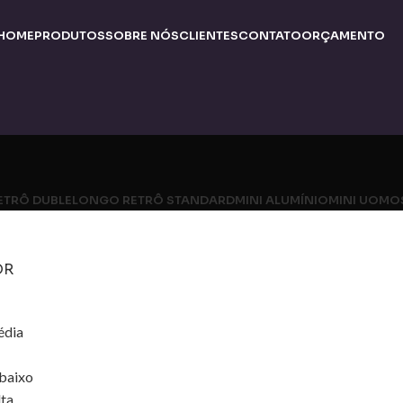
HOME
PRODUTOS
SOBRE NÓS
CLIENTES
CONTATO
ORÇAMENTO
ETRÔ DUBLE
LONGO RETRÔ STANDARD
MINI ALUMÍNIO
MINI UOMO
OR
édia
 baixo
lta