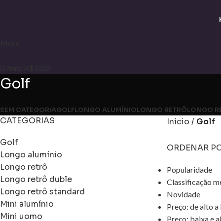
Menu
0
itens
R$
0,00
Golf
SEM CATEGORIA
GOLF
LONGO ALUMÍNIO
LONGO RETRÔ
LONGO R
CATEGORIAS
Início
Golf
Golf
ORDENAR P
Longo alumínio
Longo retrô
Popularidade
Longo retrô duble
Classificação m
Longo retrô standard
Novidade
Mini alumínio
Preço: de alto a
Mini uomo
Preço: baixa e a