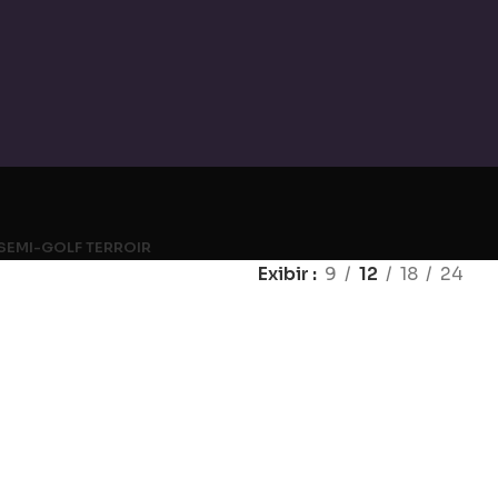
SEMI-GOLF TERROIR
Exibir
9
12
18
24