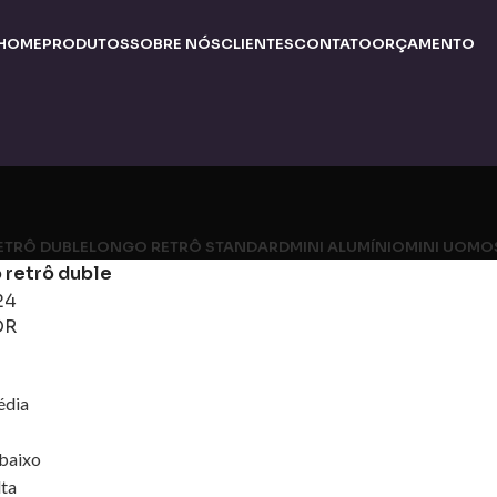
HOME
PRODUTOS
SOBRE NÓS
CLIENTES
CONTATO
ORÇAMENTO
ETRÔ DUBLE
LONGO RETRÔ STANDARD
MINI ALUMÍNIO
MINI UOMO
 retrô duble
24
OR
édia
 baixo
lta