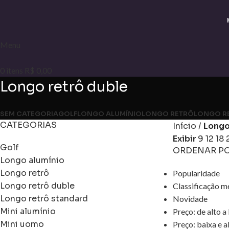
Menu
0
itens
R$
0,00
Longo retrô duble
SEM CATEGORIA
GOLF
LONGO ALUMÍNIO
LONGO RETRÔ
LONGO R
CATEGORIAS
Início
Longo
Exibir
9
12
18
Golf
ORDENAR P
Longo alumínio
Longo retrô
Popularidade
Longo retrô duble
Classificação m
Longo retrô standard
Novidade
Mini alumínio
Preço: de alto a
Mini uomo
Preço: baixa e a